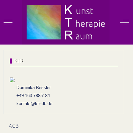
Mobile Menu Toggle
Off
KTR
KTR
Dominika Bessler
+49 163 7885184
kontakt@ktr-db.de
AGB